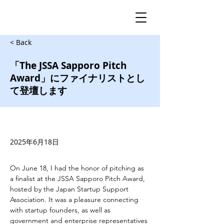
< Back
「The JSSA Sapporo Pitch
Award」にファイナリストとし
て登壇します
2025年6月18日
On June 18, I had the honor of pitching as 
a finalist at the JSSA Sapporo Pitch Award, 
hosted by the Japan Startup Support 
Association. It was a pleasure connecting 
with startup founders, as well as 
government and enterprise representatives 