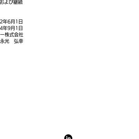
および継続
22年6月1日
24年9月1日
ジー株式会社
 永光 弘幸