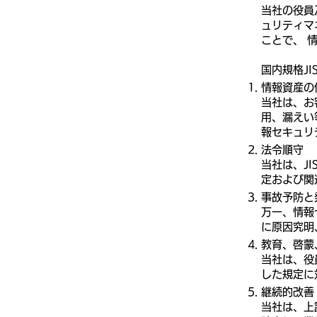
当社の役員
ュリティマ
ことで、 
国内規格JIS
情報資産の
当社は、お
用、漏えい
報セキュリ
法令順守
当社は、J
定および関
事故予防と
万一、情報
に原因究明
教育、啓蒙
当社は、役
した規定に
継続的改善
当社は、上