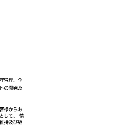
お問い合わせ
Blog
守管理、企
トの開発及
客様からお
として、 情
維持及び継