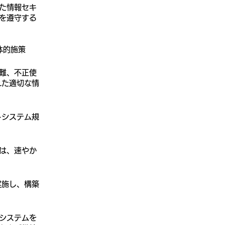
た情報セキ
を遵守する
た具体的施策
難、不正使
れた適切な情
トシステム規
は、速やか
実施し、構築
システムを