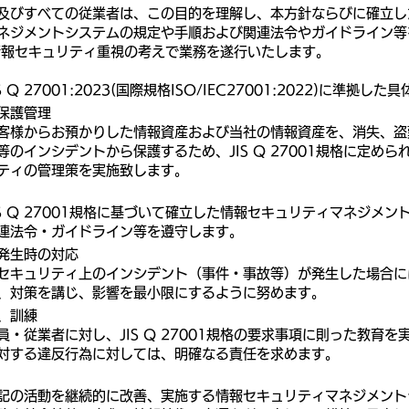
及びすべての従業者は、この目的を理解し、本方針ならびに確立し
ネジメントシステムの規定や手順および関連法令やガイドライン等
情報セキュリティ重視の考えで業務を遂行いたします。
 Q 27001:2023(国際規格ISO/IEC27001:2022)に準拠し
保護管理
客様からお預かりした情報資産および当社の情報資産を、消失、盗
等のインシデントから保護するため、JIS Q 27001規格に定めら
ティの管理策を実施致します。
IS Q 27001規格に基づいて確立した情報セキュリティマネジメン
連法令・ガイドライン等を遵守します。
発生時の対応
セキュリティ上のインシデント（事件・事故等）が発生した場合に
、対策を講じ、影響を最小限にするように努めます。
、訓練
員・従業者に対し、JIS Q 27001規格の要求事項に則った教育を
対する違反行為に対しては、明確なる責任を求めます。
記の活動を継続的に改善、実施する情報セキュリティマネジメント