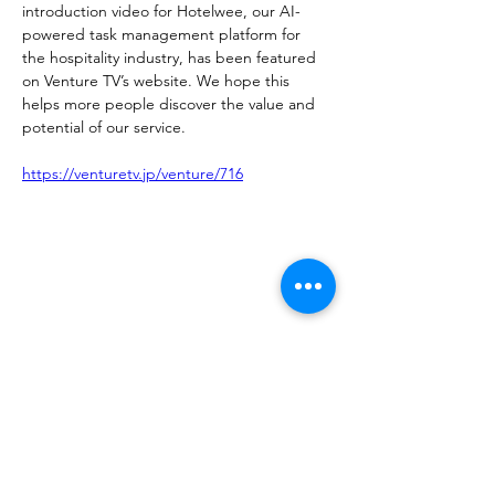
introduction video for Hotelwee, our AI-
powered task management platform for 
the hospitality industry, has been featured 
on Venture TV’s website. We hope this 
helps more people discover the value and 
potential of our service.
https://venturetv.jp/venture/716
Previous
Next
Company
ホーム